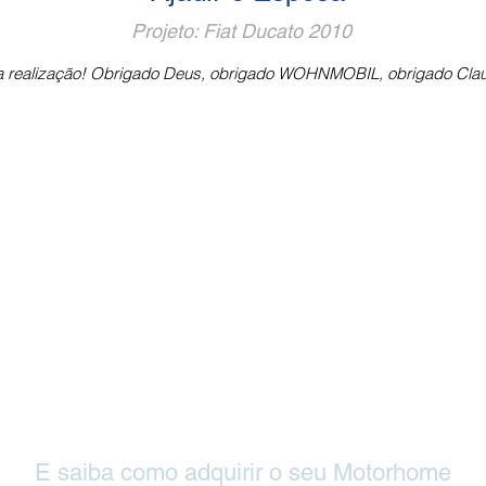
Projeto: Fiat Ducato 2010
 realização! Obrigado Deus, obrigado WOHNMOBIL, obrigado Claud
ha nos visi
E saiba como adquirir o seu Motorhome