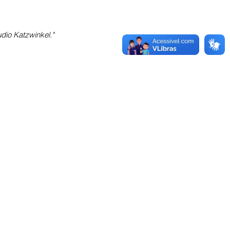
io Katzwinkel."
tar!