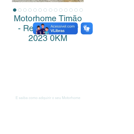
Motorhome Timão
- Renaul Master
2023 0KM
Venha nos visitar!
E saiba como adquirir o seu Motorhome
wohnmobilmotorhome@gmail.com
Rua Florianópolis, 1537 - Primeiro de