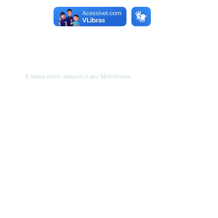
Venha nos visitar!
E saiba como adquirir o seu Motorhome
wohnmobilmotorhome@gmail.com
Rua Florianópolis, 1537 - Primeiro de
Maio, Brusque - SC,
88353-501
(47) 98814-4796
(
47) 99260-5352