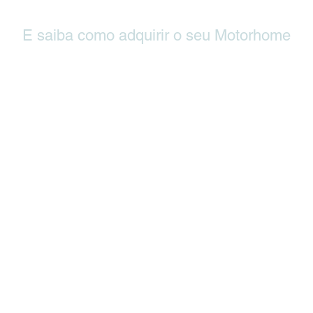
E saiba como adquirir o seu Motorhome
Rua Florianópolis, 1537 - Primeiro de
gmail.com
Maio, Brusque - SC, 88353-501